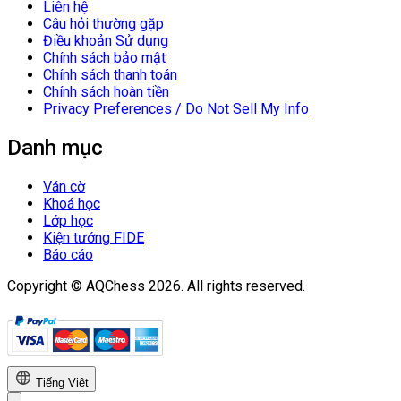
Liên hệ
Câu hỏi thường gặp
Điều khoản Sử dụng
Chính sách bảo mật
Chính sách thanh toán
Chính sách hoàn tiền
Privacy Preferences / Do Not Sell My Info
Danh mục
Ván cờ
Khoá học
Lớp học
Kiện tướng FIDE
Báo cáo
Copyright © AQChess 2026. All rights reserved.
Tiếng Việt