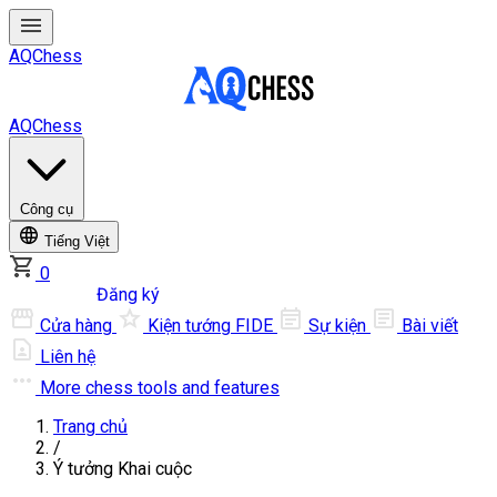
AQChess
AQChess
Công cụ
Tiếng Việt
0
Đăng nhập
Đăng ký
Cửa hàng
Kiện tướng FIDE
Sự kiện
Bài viết
Liên hệ
More
chess tools and features
Trang chủ
/
Ý tưởng Khai cuộc