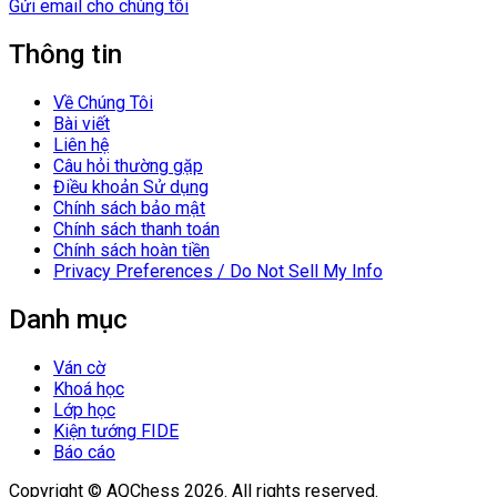
Gửi email cho chúng tôi
Thông tin
Về Chúng Tôi
Bài viết
Liên hệ
Câu hỏi thường gặp
Điều khoản Sử dụng
Chính sách bảo mật
Chính sách thanh toán
Chính sách hoàn tiền
Privacy Preferences / Do Not Sell My Info
Danh mục
Ván cờ
Khoá học
Lớp học
Kiện tướng FIDE
Báo cáo
Copyright © AQChess 2026. All rights reserved.