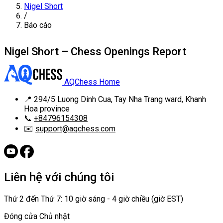
Nigel Short
/
Báo cáo
Nigel Short – Chess Openings Report
AQChess Home
📍
294/5 Luong Dinh Cua, Tay Nha Trang ward, Khanh
Hoa province
📞
+84796154308
✉️
support@aqchess.com
Liên hệ với chúng tôi
Thứ 2 đến Thứ 7: 10 giờ sáng - 4 giờ chiều (giờ EST)
Đóng cửa Chủ nhật