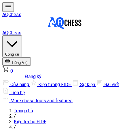
AQChess
AQChess
Công cụ
Tiếng Việt
0
Đăng nhập
Đăng ký
Cửa hàng
Kiện tướng FIDE
Sự kiện
Bài viết
Liên hệ
More
chess tools and features
Trang chủ
/
Kiện tướng FIDE
/