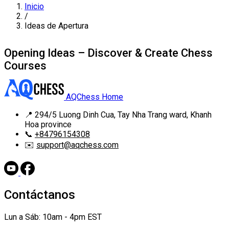
Inicio
/
Ideas de Apertura
Opening Ideas – Discover & Create Chess
Courses
AQChess Home
📍
294/5 Luong Dinh Cua, Tay Nha Trang ward, Khanh
Hoa province
📞
+84796154308
✉️
support@aqchess.com
Contáctanos
Lun a Sáb: 10am - 4pm EST