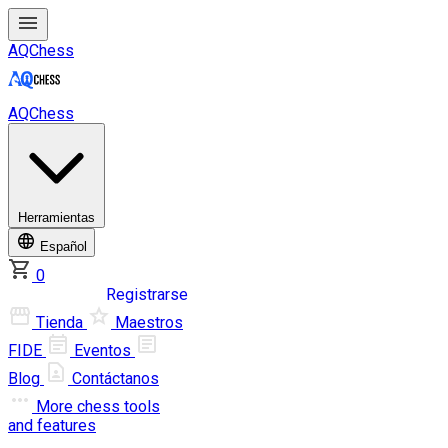
AQChess
AQChess
Herramientas
Español
0
Iniciar sesión
Registrarse
Tienda
Maestros
FIDE
Eventos
Blog
Contáctanos
More
chess tools
and features