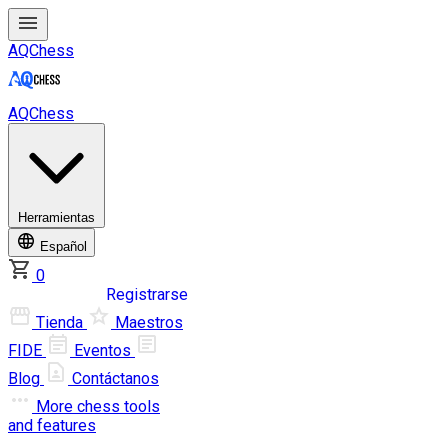
AQChess
AQChess
Herramientas
Español
0
Iniciar sesión
Registrarse
Tienda
Maestros
FIDE
Eventos
Blog
Contáctanos
More
chess tools
and features