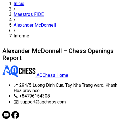
Inicio
/
Maestros FIDE
/
Alexander McDonnell
/
Informe
Alexander McDonnell – Chess Openings
Report
AQChess Home
📍
294/5 Luong Dinh Cua, Tay Nha Trang ward, Khanh
Hoa province
📞
+84796154308
✉️
support@aqchess.com