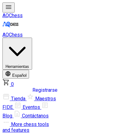
AQChess
AQChess
Herramientas
Español
0
Iniciar sesión
Registrarse
Tienda
Maestros
FIDE
Eventos
Blog
Contáctanos
More
chess tools
and features