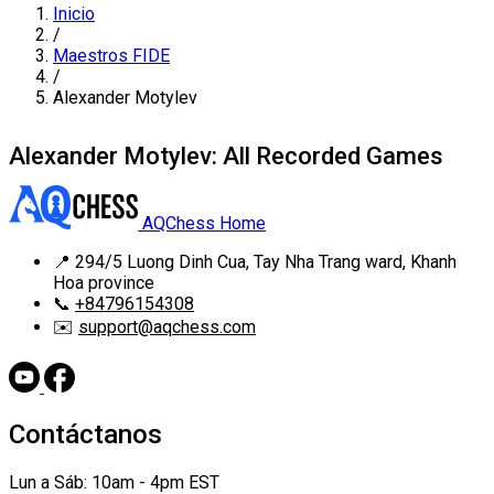
Inicio
/
Maestros FIDE
/
Alexander Motylev
Alexander Motylev: All Recorded Games
AQChess Home
📍
294/5 Luong Dinh Cua, Tay Nha Trang ward, Khanh
Hoa province
📞
+84796154308
✉️
support@aqchess.com
Contáctanos
Lun a Sáb: 10am - 4pm EST