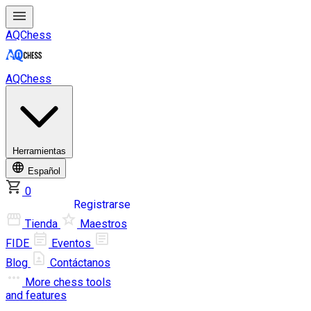
AQChess
AQChess
Herramientas
Español
0
Iniciar sesión
Registrarse
Tienda
Maestros
FIDE
Eventos
Blog
Contáctanos
More
chess tools
and features