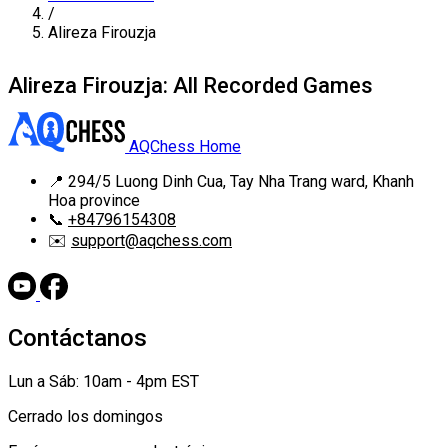
/
Alireza Firouzja
Alireza Firouzja: All Recorded Games
AQChess Home
📍
294/5 Luong Dinh Cua, Tay Nha Trang ward, Khanh
Hoa province
📞
+84796154308
✉️
support@aqchess.com
Contáctanos
Lun a Sáb: 10am - 4pm EST
Cerrado los domingos