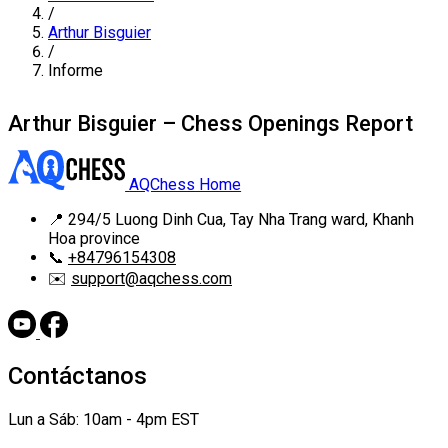
/
Arthur Bisguier
/
Informe
Arthur Bisguier – Chess Openings Report
AQChess Home
📍
294/5 Luong Dinh Cua, Tay Nha Trang ward, Khanh
Hoa province
📞
+84796154308
✉️
support@aqchess.com
Contáctanos
Lun a Sáb: 10am - 4pm EST