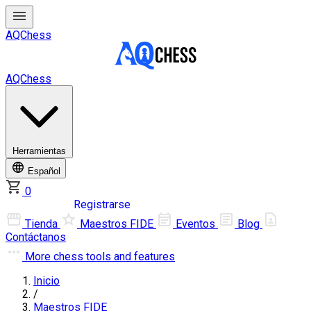
AQChess
AQChess
Herramientas
Español
0
Iniciar sesión
Registrarse
Tienda
Maestros FIDE
Eventos
Blog
Contáctanos
More
chess tools and features
Inicio
/
Maestros FIDE