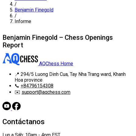
/
Benjamin Finegold
/
Informe
Benjamin Finegold – Chess Openings
Report
AQChess Home
📍
294/5 Luong Dinh Cua, Tay Nha Trang ward, Khanh
Hoa province
📞
+84796154308
✉️
support@aqchess.com
Contáctanos
Lun a Sáb: 10am - 4pm EST