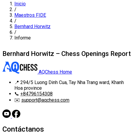
Inicio
/
Maestros FIDE
/
Bernhard Horwitz
/
Informe
Bernhard Horwitz – Chess Openings Report
AQChess Home
📍
294/5 Luong Dinh Cua, Tay Nha Trang ward, Khanh
Hoa province
📞
+84796154308
✉️
support@aqchess.com
Contáctanos