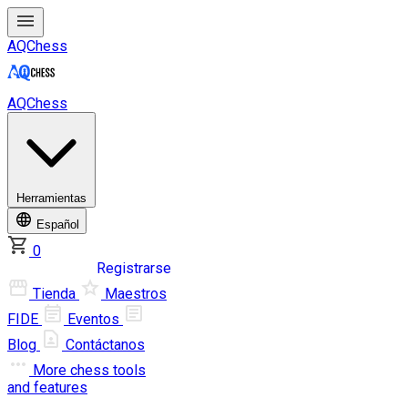
AQChess
AQChess
Herramientas
Español
0
Iniciar sesión
Registrarse
Tienda
Maestros
FIDE
Eventos
Blog
Contáctanos
More
chess tools
and features