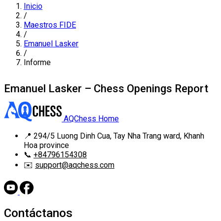
Inicio
/
Maestros FIDE
/
Emanuel Lasker
/
Informe
Emanuel Lasker – Chess Openings Report
AQChess Home
📍
294/5 Luong Dinh Cua, Tay Nha Trang ward, Khanh
Hoa province
📞
+84796154308
✉️
support@aqchess.com
Contáctanos