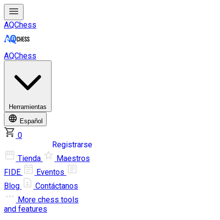
AQChess
AQChess
Herramientas
Español
0
Iniciar sesión
Registrarse
Tienda
Maestros
FIDE
Eventos
Blog
Contáctanos
More
chess tools
and features