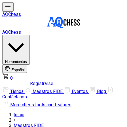
AQChess
AQChess
Herramientas
Español
0
Iniciar sesión
Registrarse
Tienda
Maestros FIDE
Eventos
Blog
Contáctanos
More
chess tools and features
Inicio
/
Maestros FIDE