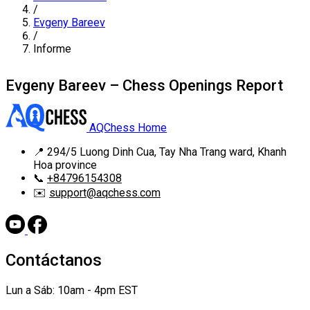
/
Evgeny Bareev
/
Informe
Evgeny Bareev – Chess Openings Report
AQChess Home
📍
294/5 Luong Dinh Cua, Tay Nha Trang ward, Khanh
Hoa province
📞
+84796154308
✉️
support@aqchess.com
Contáctanos
Lun a Sáb: 10am - 4pm EST