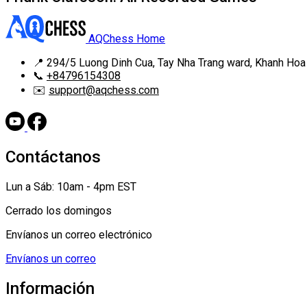
AQChess Home
📍
294/5 Luong Dinh Cua, Tay Nha Trang ward, Khanh Hoa
📞
+84796154308
✉️
support@aqchess.com
Contáctanos
Lun a Sáb: 10am - 4pm EST
Cerrado los domingos
Envíanos un correo electrónico
Envíanos un correo
Información