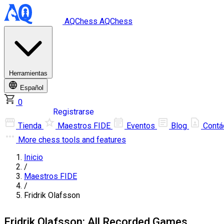
AQChess
AQChess
Herramientas
Español
0
Iniciar sesión
Registrarse
Tienda
Maestros FIDE
Eventos
Blog
Contá
More
chess tools and features
Inicio
/
Maestros FIDE
/
Fridrik Olafsson
Fridrik Olafsson: All Recorded Games