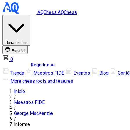
AQChess
AQChess
Herramientas
Español
0
Iniciar sesión
Registrarse
Tienda
Maestros FIDE
Eventos
Blog
Contá
More
chess tools and features
Inicio
/
Maestros FIDE
/
George MacKenzie
/
Informe