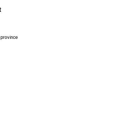
t
 province