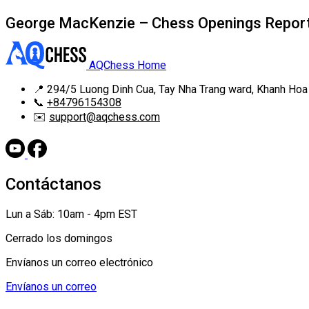
George MacKenzie – Chess Openings Repor
AQChess Home
📍
294/5 Luong Dinh Cua, Tay Nha Trang ward, Khanh Hoa
📞
+84796154308
✉️
support@aqchess.com
Contáctanos
Lun a Sáb: 10am - 4pm EST
Cerrado los domingos
Envíanos un correo electrónico
Envíanos un correo