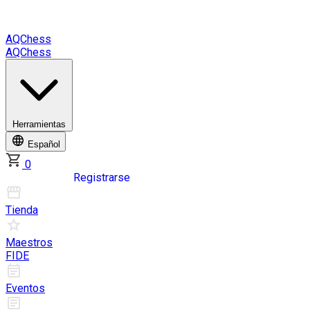
AQChess
AQChess
Herramientas
Español
0
Iniciar sesión
Registrarse
Tienda
Maestros
FIDE
Eventos