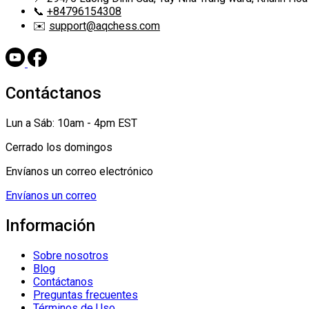
📞
+84796154308
✉️
support@aqchess.com
Contáctanos
Lun a Sáb: 10am - 4pm EST
Cerrado los domingos
Envíanos un correo electrónico
Envíanos un correo
Información
Sobre nosotros
Blog
Contáctanos
Preguntas frecuentes
Términos de Uso