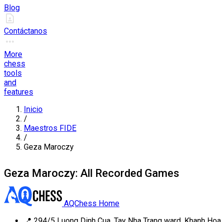
Blog
Contáctanos
More
chess
tools
and
features
Inicio
/
Maestros FIDE
/
Geza Maroczy
Geza Maroczy: All Recorded Games
AQChess Home
📍
294/5 Luong Dinh Cua, Tay Nha Trang ward, Khanh Hoa