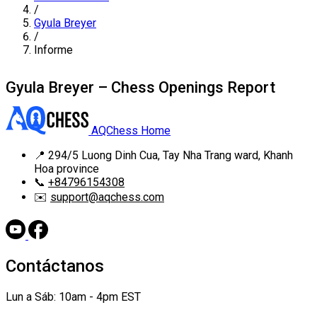
/
Gyula Breyer
/
Informe
Gyula Breyer – Chess Openings Report
AQChess Home
📍
294/5 Luong Dinh Cua, Tay Nha Trang ward, Khanh
Hoa province
📞
+84796154308
✉️
support@aqchess.com
Contáctanos
Lun a Sáb: 10am - 4pm EST