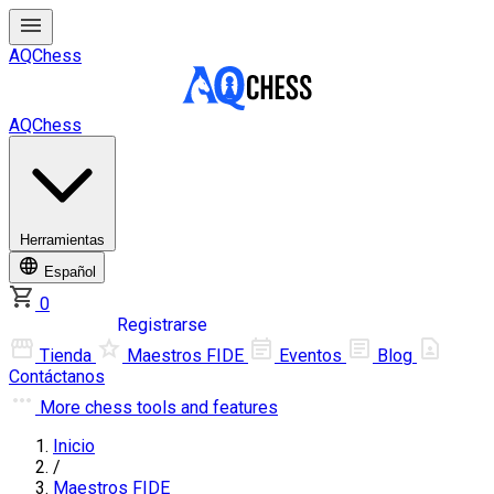
AQChess
AQChess
Herramientas
Español
0
Iniciar sesión
Registrarse
Tienda
Maestros FIDE
Eventos
Blog
Contáctanos
More
chess tools and features
Inicio
/
Maestros FIDE