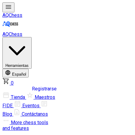
AQChess
AQChess
Herramientas
Español
0
Iniciar sesión
Registrarse
Tienda
Maestros
FIDE
Eventos
Blog
Contáctanos
More
chess tools
and features