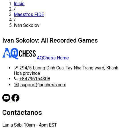
Inicio
/
Maestros FIDE
/
Ivan Sokolov
Ivan Sokolov: All Recorded Games
AQChess Home
📍
294/5 Luong Dinh Cua, Tay Nha Trang ward, Khanh
Hoa province
📞
+84796154308
✉️
support@aqchess.com
Contáctanos
Lun a Sáb: 10am - 4pm EST