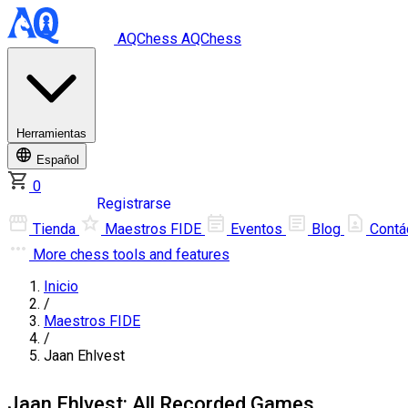
AQChess
AQChess
Herramientas
Español
0
Iniciar sesión
Registrarse
Tienda
Maestros FIDE
Eventos
Blog
Contá
More
chess tools and features
Inicio
/
Maestros FIDE
/
Jaan Ehlvest
Jaan Ehlvest: All Recorded Games