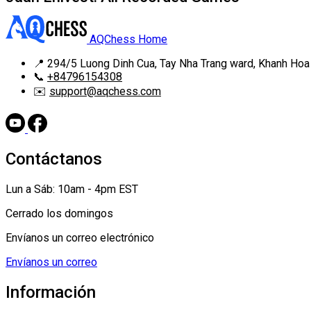
AQChess Home
📍
294/5 Luong Dinh Cua, Tay Nha Trang ward, Khanh Hoa
📞
+84796154308
✉️
support@aqchess.com
Contáctanos
Lun a Sáb: 10am - 4pm EST
Cerrado los domingos
Envíanos un correo electrónico
Envíanos un correo
Información