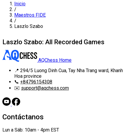
Inicio
/
Maestros FIDE
/
Laszlo Szabo
Laszlo Szabo: All Recorded Games
AQChess Home
📍
294/5 Luong Dinh Cua, Tay Nha Trang ward, Khanh
Hoa province
📞
+84796154308
✉️
support@aqchess.com
Contáctanos
Lun a Sáb: 10am - 4pm EST