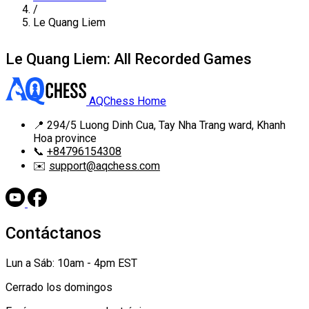
/
Le Quang Liem
Le Quang Liem: All Recorded Games
AQChess Home
📍
294/5 Luong Dinh Cua, Tay Nha Trang ward, Khanh
Hoa province
📞
+84796154308
✉️
support@aqchess.com
Contáctanos
Lun a Sáb: 10am - 4pm EST
Cerrado los domingos