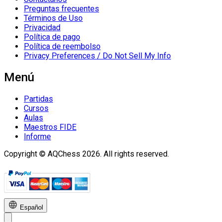
Preguntas frecuentes
Términos de Uso
Privacidad
Política de pago
Política de reembolso
Privacy Preferences / Do Not Sell My Info
Menú
Partidas
Cursos
Aulas
Maestros FIDE
Informe
Copyright © AQChess 2026. All rights reserved.
Español