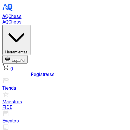
AQChess
AQChess
Herramientas
Español
0
Iniciar sesión
Registrarse
Tienda
Maestros
FIDE
Eventos