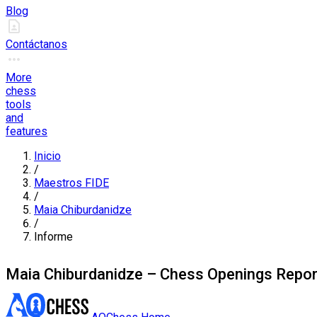
Blog
Contáctanos
More
chess
tools
and
features
Inicio
/
Maestros FIDE
/
Maia Chiburdanidze
/
Informe
Maia Chiburdanidze – Chess Openings Repor