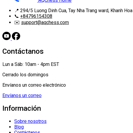
AQChess Home
📍
294/5 Luong Dinh Cua, Tay Nha Trang ward, Khanh Hoa
📞
+84796154308
✉️
support@aqchess.com
Contáctanos
Lun a Sáb: 10am - 4pm EST
Cerrado los domingos
Envíanos un correo electrónico
Envíanos un correo
Información
Sobre nosotros
Blog
Contáctanos