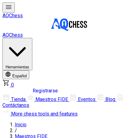
AQChess
AQChess
Herramientas
Español
0
Iniciar sesión
Registrarse
Tienda
Maestros FIDE
Eventos
Blog
Contáctanos
More
chess tools and features
Inicio
/
Maestros FIDE