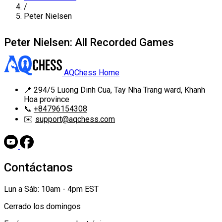
/
Peter Nielsen
Peter Nielsen: All Recorded Games
AQChess Home
📍
294/5 Luong Dinh Cua, Tay Nha Trang ward, Khanh
Hoa province
📞
+84796154308
✉️
support@aqchess.com
Contáctanos
Lun a Sáb: 10am - 4pm EST
Cerrado los domingos