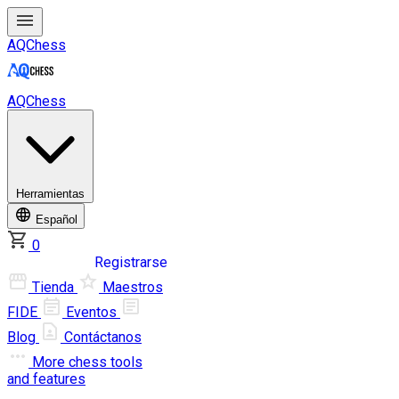
AQChess
AQChess
Herramientas
Español
0
Iniciar sesión
Registrarse
Tienda
Maestros
FIDE
Eventos
Blog
Contáctanos
More
chess tools
and features