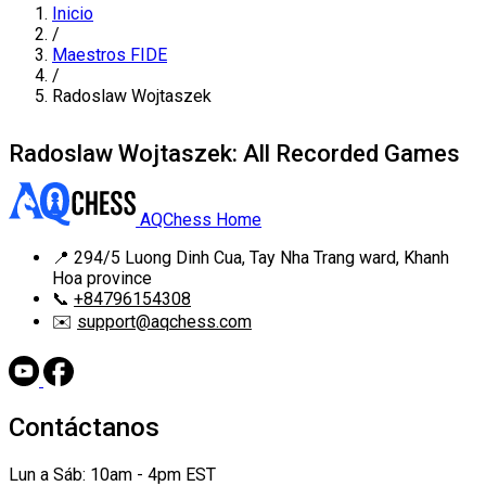
Inicio
/
Maestros FIDE
/
Radoslaw Wojtaszek
Radoslaw Wojtaszek: All Recorded Games
AQChess Home
📍
294/5 Luong Dinh Cua, Tay Nha Trang ward, Khanh
Hoa province
📞
+84796154308
✉️
support@aqchess.com
Contáctanos
Lun a Sáb: 10am - 4pm EST