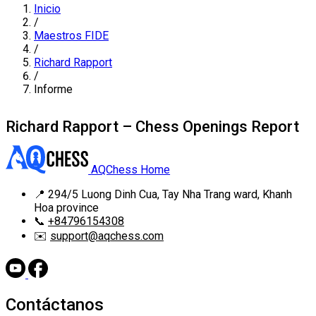
Inicio
/
Maestros FIDE
/
Richard Rapport
/
Informe
Richard Rapport – Chess Openings Report
AQChess Home
📍
294/5 Luong Dinh Cua, Tay Nha Trang ward, Khanh
Hoa province
📞
+84796154308
✉️
support@aqchess.com
Contáctanos