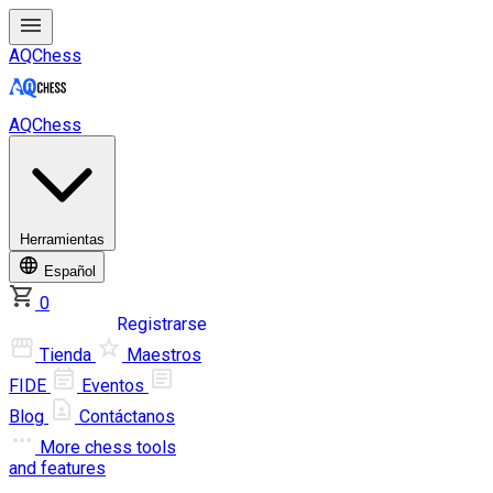
AQChess
AQChess
Herramientas
Español
0
Iniciar sesión
Registrarse
Tienda
Maestros
FIDE
Eventos
Blog
Contáctanos
More
chess tools
and features