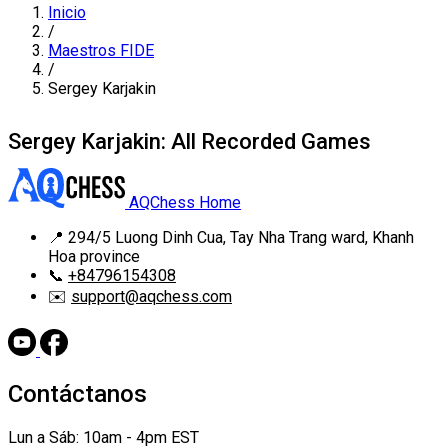
Inicio
/
Maestros FIDE
/
Sergey Karjakin
Sergey Karjakin: All Recorded Games
AQChess Home
📍
294/5 Luong Dinh Cua, Tay Nha Trang ward, Khanh
Hoa province
📞
+84796154308
✉️
support@aqchess.com
Contáctanos
Lun a Sáb: 10am - 4pm EST