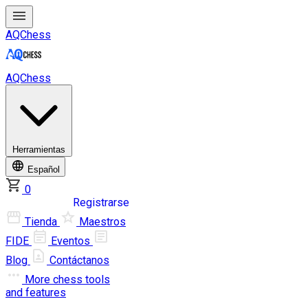
AQChess
AQChess
Herramientas
Español
0
Iniciar sesión
Registrarse
Tienda
Maestros
FIDE
Eventos
Blog
Contáctanos
More
chess tools
and features