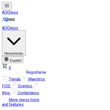
AQChess
AQChess
Herramientas
Español
0
Iniciar sesión
Registrarse
Tienda
Maestros
FIDE
Eventos
Blog
Contáctanos
More
chess tools
and features