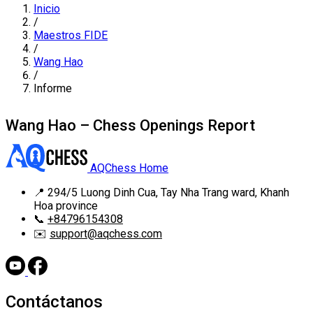
Inicio
/
Maestros FIDE
/
Wang Hao
/
Informe
Wang Hao – Chess Openings Report
AQChess Home
📍
294/5 Luong Dinh Cua, Tay Nha Trang ward, Khanh
Hoa province
📞
+84796154308
✉️
support@aqchess.com
Contáctanos