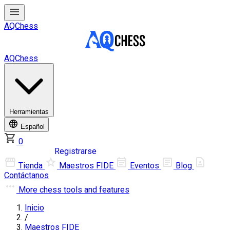
AQChess
AQChess
Herramientas
Español
0
Iniciar sesión
Registrarse
Tienda
Maestros FIDE
Eventos
Blog
Contáctanos
More
chess tools and features
Inicio
/
Maestros FIDE