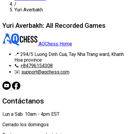
/
Yuri Averbakh
Yuri Averbakh: All Recorded Games
AQChess Home
📍
294/5 Luong Dinh Cua, Tay Nha Trang ward, Khanh
Hoa province
📞
+84796154308
✉️
support@aqchess.com
Contáctanos
Lun a Sáb: 10am - 4pm EST
Cerrado los domingos