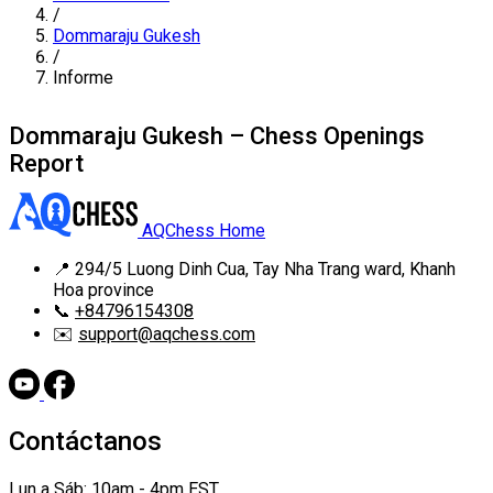
/
Dommaraju Gukesh
/
Informe
Dommaraju Gukesh – Chess Openings
Report
AQChess Home
📍
294/5 Luong Dinh Cua, Tay Nha Trang ward, Khanh
Hoa province
📞
+84796154308
✉️
support@aqchess.com
Contáctanos
Lun a Sáb: 10am - 4pm EST